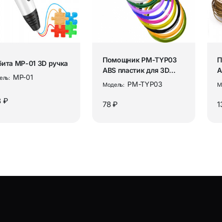
для систем оповещения
Держатели “Третья рука
для ПК
Измерительные прибор
 и микрофоны
Продукция для брендир
Помощник PM-TYP03
П
ита MP-01 3D ручка
ABS пластик для 3D
A
MP-01
ель:
ручки (15 цветов, 3м)
р
PM-TYP03
Модель:
М
дные наушники
Портативный аккумулят
 ₽
78 ₽
1
ы и караоке-системы
Творчество и развлечен
видеонаблюдения и
ости
3D-ручки и аксессуары
одники и сплиттеры
Графические планшеты
ры для домофонов и
ции
Туризм и активный отд
я ухода и аксессуары