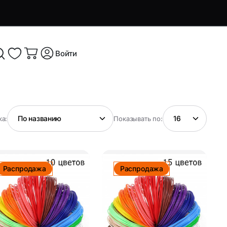
Войти
я и
Аксессуары и устройства для
а:
Показывать по:
смартфонов
Аксессуары для смартфонов и
оутбуков
гаджетов
Распродажа
Распродажа
Беспроводные ЗУ
ые
Кабели, переходники и ТВ-
компоненты