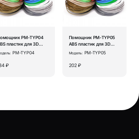
”
Аудиокабели и переходники
ы
Разъёмы и переходники ТВ / RF
ования
Рации и аксессуары
омощник PM-TYP04
Помощник PM-TYP05
BS пластик для 3D
ABS пластик для 3D
учки (10 цветов,10м)
ручки (15 цветов,10м)
PM-TYP04
PM-TYP05
одель:
Модель:
ор
Аксессуары для раций
34 ₽
202 ₽
Рации
ия
Товары для дома
Аромадиффузоры и освежители
воздуха
Бытовая техника и аксессуары
ых