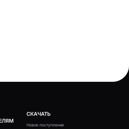
Устройства и аксессуары для ТВ
ателя
Медиа плееры и Wi-Fi адаптеры
для ТВ
Универсальные пульты ДУ
СКАЧАТЬ
ЕЛЯМ
Новое поступление