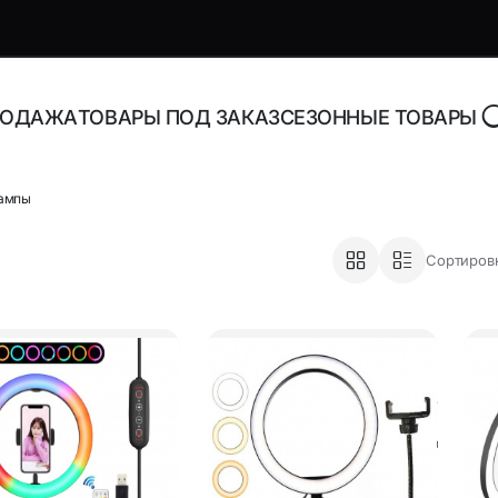
РОДАЖА
ТОВАРЫ ПОД ЗАКАЗ
СЕЗОННЫЕ ТОВАРЫ
ампы
роника и аксессуары
Адаптеры, блоки питани
Сортировк
зарядные устройства
торы Bluetooth
Адаптеры питания для н
Адаптеры питания
орегистраторы
универсальные
ника
Инструменты и расходн
материалы