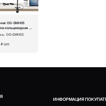
Аптечки тактические
ры и комплектующие
Наборы юного исследов
онек OG-SMH05
гиена и уход
па кольцевидная на
щепке (9см)
OG-SMH05
ель:
 ₽
опт
Я
ИНФОРМАЦИЯ ПОКУПАТ