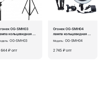
”
Аудиокабели и переходники
ы
Разъёмы и переходники ТВ / RF
ования
Рации и аксессуары
гонек OG-SMH03
Огонек OG-SMH04
ампа кольцевидная со
лампа кольцевидная со
тативом (36см)
штативом (30см)
OG-SMH03
OG-SMH04
одель:
Модель:
ор
Аксессуары для раций
 644 ₽
опт
2 745 ₽
опт
Рации
ия
Товары для дома
Аромадиффузоры и освежители
воздуха
Бытовая техника и аксессуары
ых