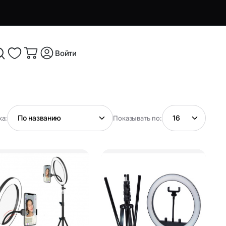
Войти
я и
Аксессуары и устройства для
а:
Показывать по:
смартфонов
Аксессуары для смартфонов и
оутбуков
гаджетов
Беспроводные ЗУ
ые
Кабели, переходники и ТВ-
компоненты