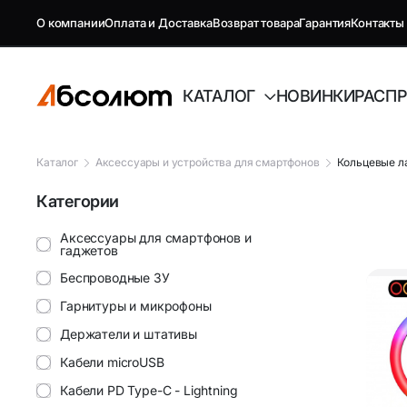
О компании
Оплата и Доставка
Возврат товара
Гарантия
Контакты
КАТАЛОГ
НОВИНКИ
РАСП
Каталог
Аксессуары и устройства для смартфонов
Кольцевые л
Категории
GSM репитеры, антенны и
Автоэлект
комплектующие
Аксессуары для смартфонов и
гаджетов
Антенны GSM
FM-модуля
Беспроводные ЗУ
Гарнитуры и микрофоны
Комплектующие GSM
Автовиде
Держатели и штативы
Антенны и усилители для ТВ
Аудиотех
Кабели microUSB
Кабели PD Type-C - Lightning