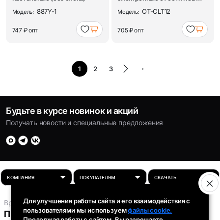
Орбита OT-CLT12 Белы...
887Y-1
OT-CLT12
Модель:
Модель:
747 ₽
опт
705 ₽
опт
1
2
3
Будьте в курсе новинок и акций
Получать новости и специальные предложения
Для улучшения работы сайта и его взаимодействия с
Время работы:
пользователями мы используем
файлы cookie.
Пн-Пт: 8:00 - 16:30
Продолжая работу с сайтом, Вы разрешаете