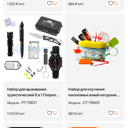
1 250 ₽
опт
894 ₽
опт
Набор для выживания
Набор для изучения
туристический 9 в 1 Патриот
насекомых юный натуралист
PT-TRS17
Орбита OT-TRN01
PT-TRS17
OT-TRN01
Модель:
Модель:
1 005 ₽
опт
981 ₽
опт