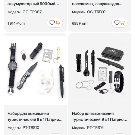
аккумуляторный 9000мА
насекомых, ловушка для
портативный для кемпинга ...
мух, комаров, анти...
OG-TRD07
OG-TRD10
Модель:
Модель:
1 914 ₽
опт
685 ₽
опт
Набор для выживания
Набор для выживания
туристический 8 в 1 Патриот
туристический 9 в 1 Патриот
PT-TRS10
PT-TRS16
PT-TRS10
PT-TRS16
Модель:
Модель: