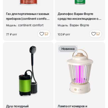
Газ для портативных газовых
Дихлофос Варан Форте
приборов (continent comfort)
средство инсектицидное от
все...
насекомых, му...
continent comfort
Варан Форте
Модель:
Модель:
77 ₽
опт
103 ₽
опт
Новинка
Душ походный
Лампа от комаров и