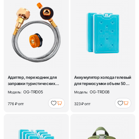
Адаптер, переходник для
Аккумулятор холода гелевый
заправки туристических
для термосумки объем 500
газовых балло...
мл, 2 шт...
OG-TRD05
OG-TRD08
Модель:
Модель:
776 ₽
опт
323 ₽
опт