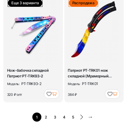
Еще 3 варианта
Распродажа
Нож-бабочка складной
Патриот PT-TRK01 нож
Патриот PT-TRK93-2
складной (Мраморный
градиент)
PT-TRK93-2
PT-TRK01
Модель:
Модель:
320 ₽
опт
384 ₽
1
2
3
4
5