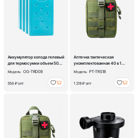
Аккумулятор холода гелевый
Аптечка тактическая
для термосумки объем 500
укомплектованная 40 в 1
мл, 4 шт...
Патриот PT-TRS18
OG-TRD08
PT-TRS18
Модель:
Модель:
556 ₽
опт
1 218 ₽
опт