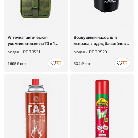
Аптечка тактическая
Воздушный насос для
укомплектованная 70 в 1
матраса, лодок, бассейнов
Патриот PT-TRS21
электрический ...
PT-TRS21
PT-TRS20
Модель:
Модель:
1 695 ₽
опт
504 ₽
опт