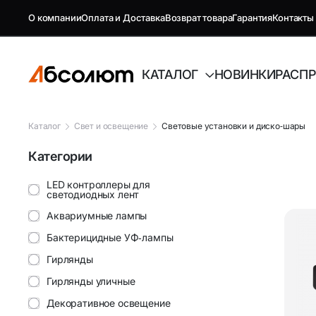
О компании
Оплата и Доставка
Возврат товара
Гарантия
Контакты
КАТАЛОГ
НОВИНКИ
РАСП
Каталог
Свет и освещение
Световые установки и диско‑шары
Категории
GSM репитеры, антенны и
Автоэлект
комплектующие
LED контроллеры для
светодиодных лент
Антенны GSM
FM-модуля
Аквариумные лампы
Бактерицидные УФ‑лампы
Комплектующие GSM
Автовиде
Гирлянды
Антенны и усилители для ТВ
Аудиотех
Гирлянды уличные
Декоративное освещение