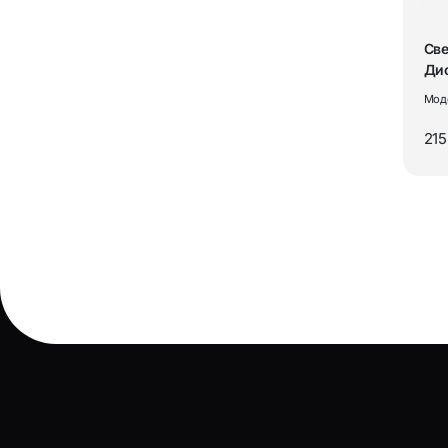
Све
Ди
св
Мод
OG
215