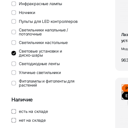
ТВ-антенны
Инфракрасные лампы
Акустика 
Ночники
Усилители антенные SWA
Колонки 
Пульты для LED контроллеров
Светильники напольные /
Канцелярские товары
Наушники
потолочные
Лаз
уст
Светильники настольные
1 с
Мод
Коврики для резки
Беспрово
Световые установки и
диско‑шары
963
Магнитные доски
Микрофон
Светодиодные ленты
Уличные светильники
Свет и освещение
Системы 
Фитолампы и фитоленты для
растений
безопасн
Р
LED контроллеры для
Е
PoE-перех
Наличие
светодиодных лент
Аксессуа
Аквариумные лампы
есть на складе
сигнализа
нет на складе
Товары дл
Товары для ПК