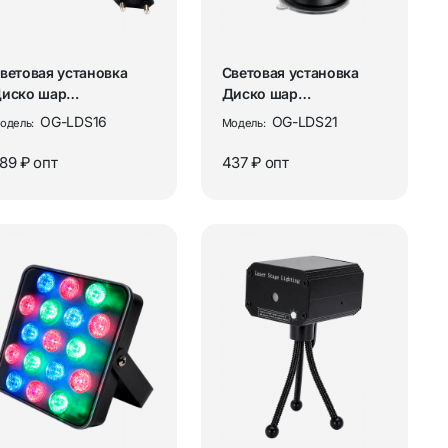
ветовая установка
Световая установка
иско шар
Диско шар
ветодиодный Огонёк
светодиодный Огонёк
OG-LDS16
OG-LDS21
одель:
Модель:
G-LDS16
OG-LDS21
89 ₽
опт
437 ₽
опт