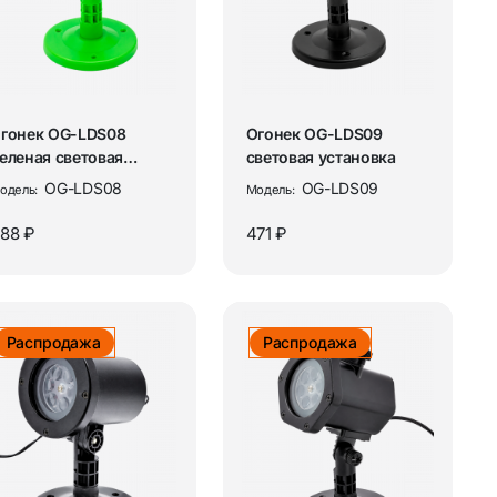
”
Аудиокабели и переходники
ы
Разъёмы и переходники ТВ / RF
ования
Рации и аксессуары
гонек OG-LDS08
Огонек OG-LDS09
еленая световая
световая установка
становка
OG-LDS08
OG-LDS09
одель:
Модель:
ор
Аксессуары для раций
88 ₽
471 ₽
Рации
ия
Товары для дома
Распродажа
Распродажа
Аромадиффузоры и освежители
воздуха
Бытовая техника и аксессуары
ых