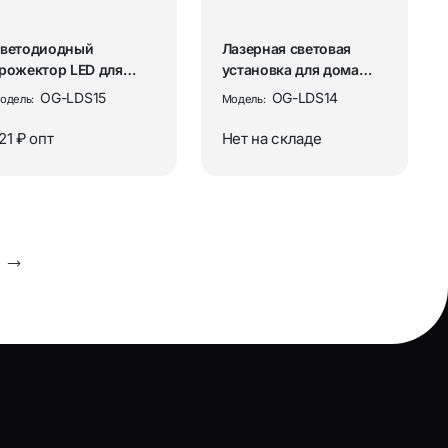
ветодиодный
Лазерная световая
рожектор LED для
установка для дома
ечеринок.
Огонёк OG-LDS14
OG-LDS15
OG-LDS14
одель:
Модель:
ветомузыка Огонёк...
21 ₽
опт
Нет на складе