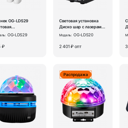
онек OG-LDS29
Световая установка
С
товая
Диско шар с лазерами
Д
ановка+акустика
Огонёк OG-LDS20
с
OG-LDS29
OG-LDS20
ель:
Модель:
М
здное небо ко...
O
 ₽
2 401 ₽
опт
3
Распродажа