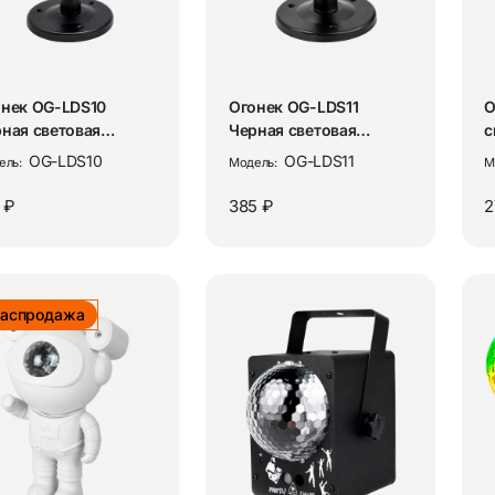
Аптечки тактические
ры и комплектующие
Наборы юного исследов
нек OG-LDS10
Огонек OG-LDS11
О
гиена и уход
ная световая
Черная световая
с
ановка
установка
OG-LDS10
OG-LDS11
ель:
Модель:
М
 ₽
385 ₽
2
аспродажа