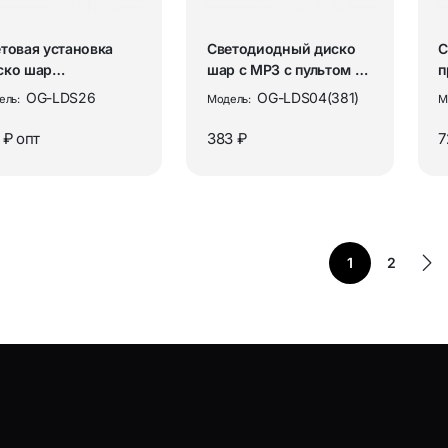
товая установка
Светодиодный диско
С
ско шар
шар с MP3 с пультом и
п
етодиодный Огонёк
Bluetooth Огонёк OG...
в
OG-LDS26
OG-LDS04(381)
ель:
Модель:
М
-LDS26
С
 ₽
опт
383 ₽
7
1
2