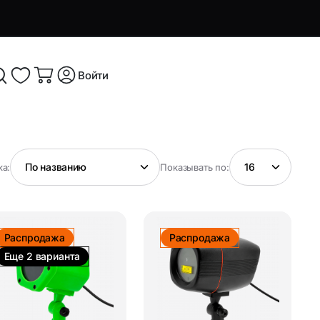
Войти
я и
Аксессуары и устройства для
а:
Показывать по:
смартфонов
Аксессуары для смартфонов и
оутбуков
гаджетов
Распродажа
Распродажа
Беспроводные ЗУ
Еще 2 варианта
ые
Кабели, переходники и ТВ-
компоненты