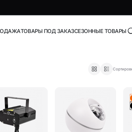
РОДАЖА
ТОВАРЫ ПОД ЗАКАЗ
СЕЗОННЫЕ ТОВАРЫ
роника и аксессуары
Адаптеры, блоки питани
Сортировк
зарядные устройства
торы Bluetooth
Адаптеры питания для н
Адаптеры питания
орегистраторы
универсальные
ника
Инструменты и расходн
материалы