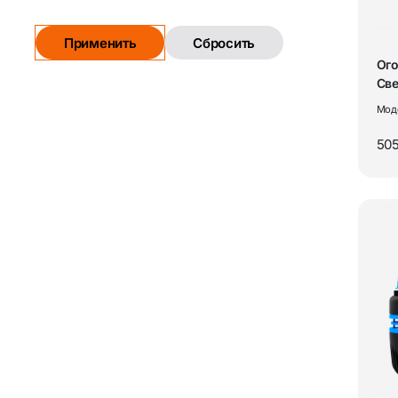
Применить
Сбросить
Ог
Све
уст
Мод
зве
505