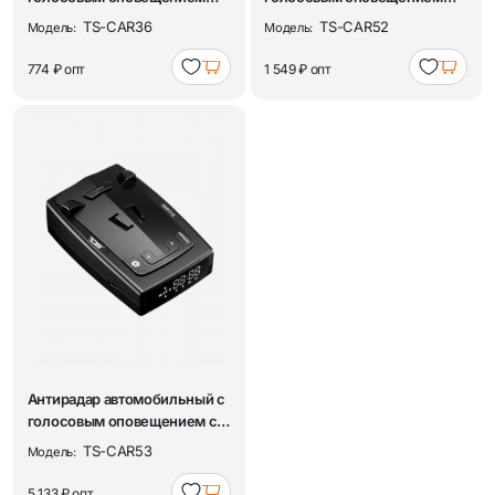
TDS TS-CAR36
TDS TS-CAR52
TS-CAR36
TS-CAR52
Модель:
Модель:
774 ₽
опт
1 549 ₽
опт
Антирадар автомобильный с
голосовым оповещением с
GPS TDS TS...
TS-CAR53
Модель:
5 133 ₽
опт