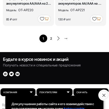
аккумуляторов АА/ААА на 2
аккумуляторов АА/ААА на 4
слота Орби...
слота Орби...
OT-APZ20
OT-APZ21
Модель:
Модель:
85 ₽
опт
130 ₽
опт
1
2
Будьте в курсе новинок и акций
Получать новости и специальные предложения
Для улучшения работы сайта и его взаимодействия с
Время работы:
пользователями мы используем
файлы cookie.