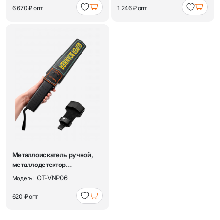
6 670 ₽
опт
1 246 ₽
опт
Металлоискатель ручной,
металлодетектор
досмотровый Орбита O...
OT-VNP06
Модель:
620 ₽
опт