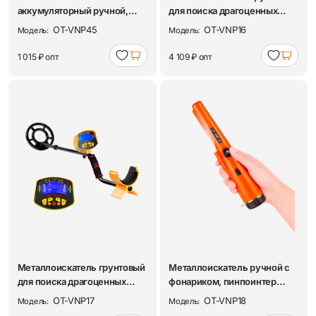
аккумуляторный ручной,
для поиска драгоценных
металлодетектор порта...
металлов, м...
OT-VNP45
OT-VNP16
Модель:
Модель:
1 015 ₽
опт
4 109 ₽
опт
Металлоискатель грунтовый
Металлоискатель ручной с
для поиска драгоценных
фонариком, пинпоинтер
металлов, м...
Орбита OT-VNP...
OT-VNP17
OT-VNP18
Модель:
Модель: