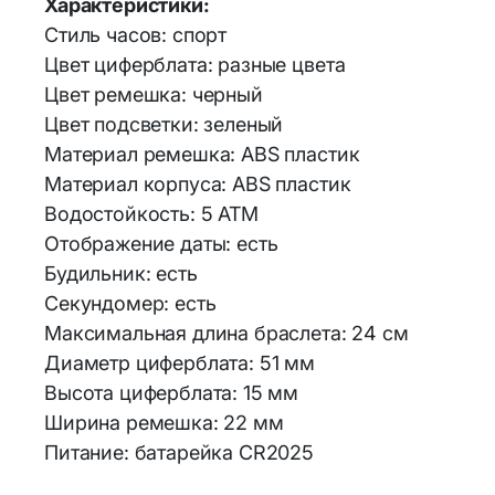
Характеристики:
Стиль часов: спорт
Цвет циферблата: разные цвета
Аксессуа
Bluetooth-адаптеры
Цвет ремешка: черный
Личная ги
Wi-Fi адаптеры и аксессуары
Цвет подсветки: зеленый
Материал ремешка: ABS пластик
Элементы питания и
Материал корпуса: ABS пластик
аккумуляторы
Водостойкость: 5 АТМ
Аккумуляторы
Отображение даты: есть
18650/14500/16340/21700/26650
Будильник: есть
Аккумуляторы R3 и R6
Секундомер: есть
Максимальная длина браслета: 24 см
Диаметр циферблата: 51 мм
Высота циферблата: 15 мм
Ширина ремешка: 22 мм
Питание: батарейка CR2025