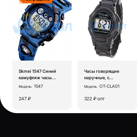
Skmei 1547 Синий
Часы говорящие
камуфляж часы
наручные, с
наручные
голосовым
1547
OT-CLA01
Модель:
Модель:
сопровождением на
Русск...
247 ₽
322 ₽
опт