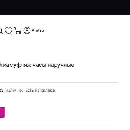
Войти
й камуфляж часы наручные
я и
Аксессуары и устройства для
смартфонов
Аксессуары для смартфонов и
оутбуков
031
Наличие:
Есть на складе
гаджетов
Беспроводные ЗУ
ые
Кабели, переходники и ТВ-
компоненты