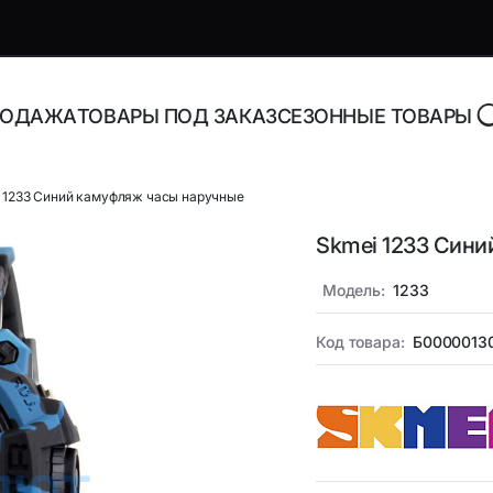
РОДАЖА
ТОВАРЫ ПОД ЗАКАЗ
СЕЗОННЫЕ ТОВАРЫ
 1233 Синий камуфляж часы наручные
Skmei 1233 Сини
роника и аксессуары
Адаптеры, блоки питани
зарядные устройства
Модель:
1233
торы Bluetooth
Адаптеры питания для н
Код товара:
Б0000013
Адаптеры питания
орегистраторы
универсальные
ника
Инструменты и расходн
материалы