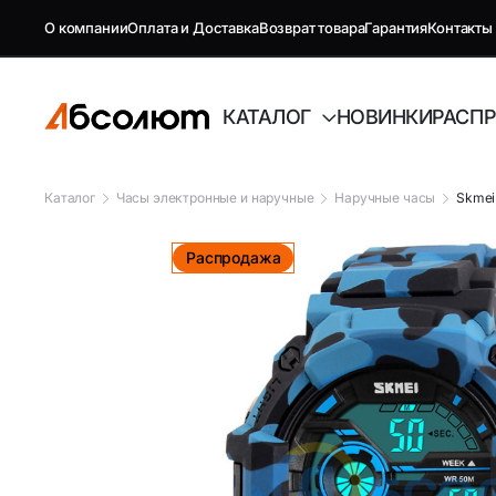
О компании
Оплата и Доставка
Возврат товара
Гарантия
Контакты
КАТАЛОГ
НОВИНКИ
РАСП
Каталог
Часы электронные и наручные
Наручные часы
Skmei
GSM репитеры, антенны и
Автоэлект
Распродажа
комплектующие
Антенны GSM
FM-модуля
Комплектующие GSM
Автовиде
Антенны и усилители для ТВ
Аудиотех