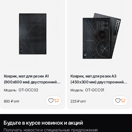
Коврик, мат для резки А1
Коврик, мат для резки А3
(900х600 мм) двусторонний
(450х300 мм) двусторонний
черный, т...
черный, т...
OT-OCC02
OT-OCC01
Модель:
Модель:
830 ₽
опт
225 ₽
опт
Будьте в курсе новинок и акций
Получать новости и специальные предложения