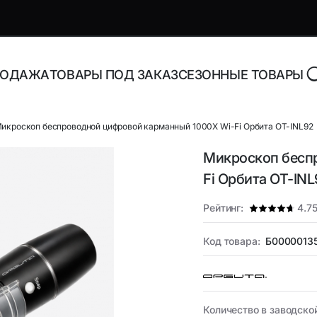
РОДАЖА
ТОВАРЫ ПОД ЗАКАЗ
СЕЗОННЫЕ ТОВАРЫ
икроскоп беспроводной цифровой карманный 1000X Wi-Fi Орбита OT-INL92
Микроскоп бесп
роника и аксессуары
Адаптеры, блоки питани
Fi Орбита OT-INL
зарядные устройства
Рейтинг:
4.7
торы Bluetooth
Адаптеры питания для н
Адаптеры питания
орегистраторы
Код товара:
Б0000013
универсальные
ника
Инструменты и расходн
материалы
Количество в заводско