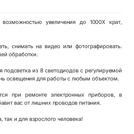
Устройства и аксессуары для ТВ
ателя
Медиа плееры и Wi-Fi адаптеры
 возможностью увеличения до 1000Х крат,
для ТВ
Универсальные пульты ДУ
ть, снимать на видео или фотографировать.
шей обработки.
я подсветка из 8 светодиодов с регулируемой
нь освещения для работы с любым объектом.
тся при ремонте электронных приборов, в
авит вас от лишних проводов питания.
 так и для взрослого человека!