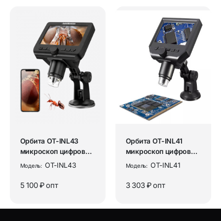
Орбита OT-INL43
Орбита OT-INL41
микроскоп цифровой
микроскоп цифровой
(1000X)
(600X)
OT-INL43
OT-INL41
Модель:
Модель:
5 100 ₽
опт
3 303 ₽
опт