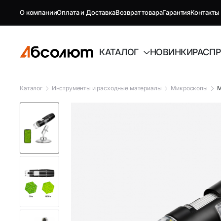
О компании
Оплата и Доставка
Возврат товара
Гарантия
Контакты
КАТАЛОГ
НОВИНКИ
РАСП
Каталог
Инструменты и расходные материалы
Микроскопы
М
GSM репитеры, антенны и
Автоэлект
комплектующие
Антенны GSM
FM-модуля
Комплектующие GSM
Автовиде
Антенны и усилители для ТВ
Аудиотех