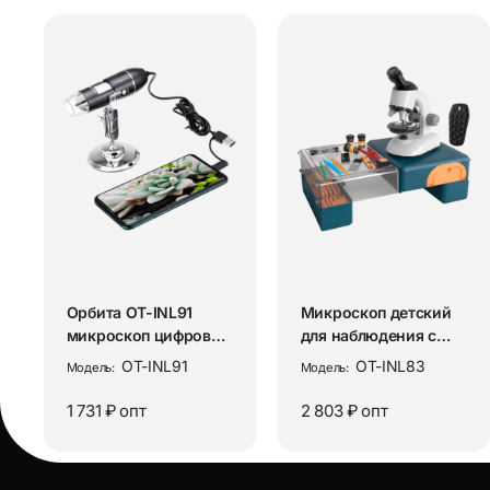
Орбита OT-INL91
Микроскоп детский
микроскоп цифровой
для наблюдения с
(1600X)
кейсом в виде
OT-INL91
OT-INL83
Модель:
Модель:
столика Орб...
1 731 ₽
опт
2 803 ₽
опт