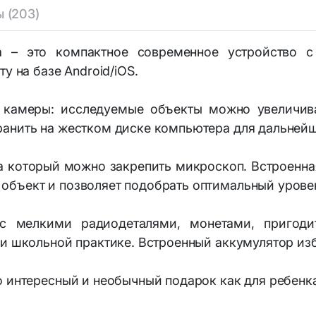
Аптечки тактические
 (203)
ры и комплектующие
Наборы юного исследов
 – это компактное современное устройство с
гиена и уход
у на базе Android/iOS.
камеры: исследуемые объекты можно увеличива
ранить на жестком диске компьютера для дальней
на который можно закрепить микроскоп. Встроенна
объект и позволяет подобрать оптимальный урове
 мелкими радиодеталями, монетами, пригоди
и школьной практике. Встроенный аккумулятор изб
 интересный и необычный подарок как для ребенка,