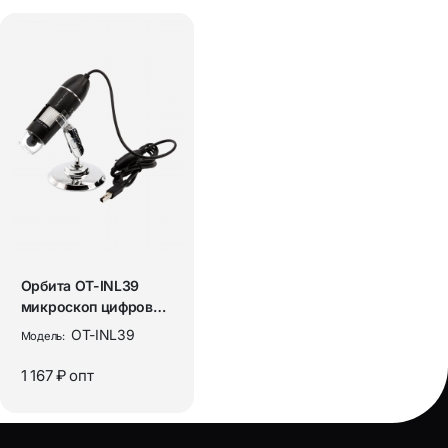
Орбита OT-INL39
микроскоп цифровой
(500X)
OT-INL39
Модель:
1 167 ₽
опт