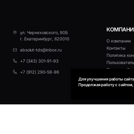
КОМПАНИ
ул. Черняховского, 90Б
г. Екатеринбург, 620010
О компании
Контакты
absolut-tds@inbox.ru
Политика ко
+7 (343) 301-91-93
Пользовател
Политика Coo
+7 (912) 290-58-96
Для улучшения работы сайта
Продолжая работу с сайтом
Микроскоп беспроводной цифровой карма
© 1998-2026г. OOO Aбсолют, Bсе права защищены
OT-INL92