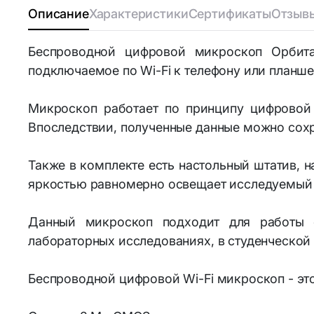
Описание
Характеристики
Сертификаты
Отзывы
Аксессуа
Bluetooth-адаптеры
Беспроводной цифровой микроскоп Орбита
Личная ги
подключаемое по Wi-Fi к телефону или планшет
Wi-Fi адаптеры и аксессуары
Микроскоп работает по принципу цифровой 
Элементы питания и
Впоследствии, полученные данные можно сох
аккумуляторы
Аккумуляторы
Также в комплекте есть настольный штатив, 
18650/14500/16340/21700/26650
яркостью равномерно освещает исследуемый 
Аккумуляторы R3 и R6
Данный микроскоп подходит для работы с
лабораторных исследованиях, в студенческой 
Беспроводной цифровой Wi-Fi микроскоп - это