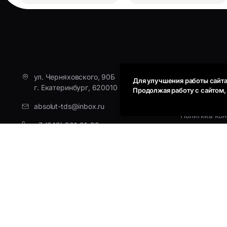
КОМПАНИ
ул. Черняховского, 90Б
Для улучшения работы сайта
г. Екатеринбург, 620010
Продолжая работу с сайтом
О компании
Контакты
absolut-tds@inbox.ru
Политика ко
+7 (343) 301-91-93
Пользовател
Политика Coo
+7 (912) 290-58-96
ELMCOEI EV-241 Черные наушники-гарниту
© 1998-2026г. OOO Aбсолют, Bсе права защищены