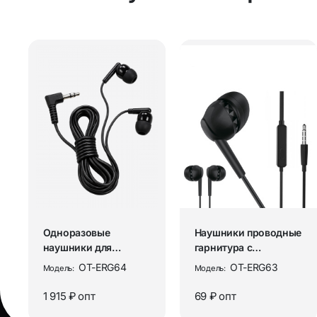
Одноразовые
Наушники проводные
наушники для
гарнитура с
аудиогида 3,5 мм (100
микрофоном Орбита
OT-ERG64
OT-ERG63
Модель:
Модель:
шт.) Орбита O...
OT-ERG63 Че...
1 915 ₽
опт
69 ₽
опт