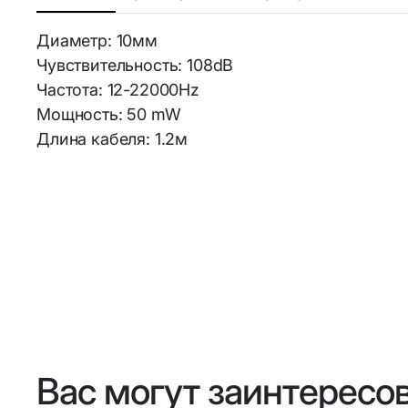
Диаметр: 10мм
Аксессуа
Bluetooth-адаптеры
Чувствительность: 108dB
Частота: 12-22000Hz
Личная ги
Wi-Fi адаптеры и аксессуары
Мощность: 50 mW
Длина кабеля: 1.2м
Элементы питания и
аккумуляторы
Аккумуляторы
18650/14500/16340/21700/26650
Аккумуляторы R3 и R6
Вас могут заинтересо