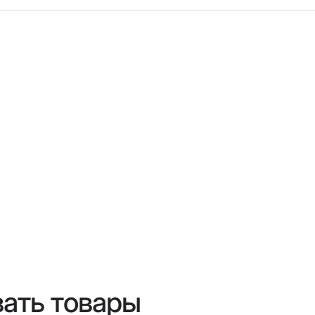
Аптечки тактические
ры и комплектующие
Наборы юного исследов
гиена и уход
вать товары