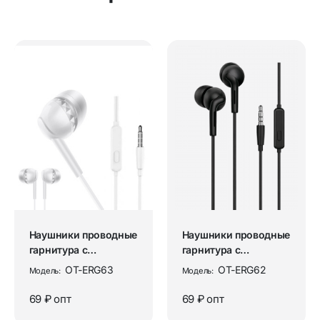
Наушники проводные
Наушники проводные
гарнитура с
гарнитура с
микрофоном Орбита
микрофоном Орбита
OT-ERG63
OT-ERG62
Модель:
Модель:
OT-ERG63 Бе...
OT-ERG62 Че...
69 ₽
опт
69 ₽
опт