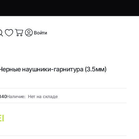
Войти
Черные наушники-гарнитура (3.5мм)
я и
Аксессуары и устройства для
смартфонов
Аксессуары для смартфонов и
оутбуков
840
Наличие:
Нет на складе
гаджетов
Беспроводные ЗУ
ые
Кабели, переходники и ТВ-
компоненты