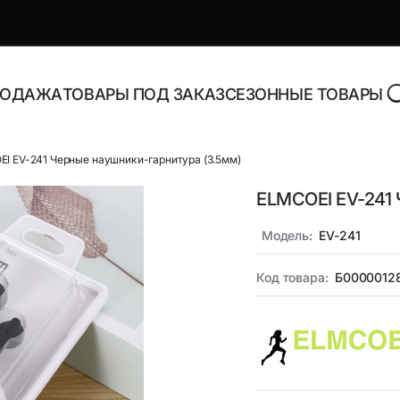
РОДАЖА
ТОВАРЫ ПОД ЗАКАЗ
СЕЗОННЫЕ ТОВАРЫ
I EV-241 Черные наушники-гарнитура (3.5мм)
ELMCOEI EV-241 
роника и аксессуары
Адаптеры, блоки питани
зарядные устройства
Модель:
EV-241
торы Bluetooth
Адаптеры питания для н
Код товара:
Б0000012
Адаптеры питания
орегистраторы
универсальные
ника
Инструменты и расходн
материалы