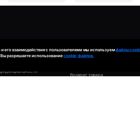
Я
ИНФОРМАЦИЯ ПОКУПАТ
 и его взаимодействия с пользователями мы используем
файлы cooki
, Вы разрешаете использование
cookie-файлов.
Информация
Оплата и Доставка
нфиденциальности
Возврат товара
ьское соглашение
Гарантия
kies
ра (3.5мм)