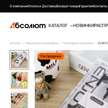
О компании
Оплата и Доставка
Возврат товара
Гарантия
Контакты
КАТАЛОГ
НОВИНКИ
РАСП
Каталог
Наушники и микрофоны
Проводные наушники
ELMCOE
GSM репитеры, антенны и
Автоэлект
Распродажа
комплектующие
Антенны GSM
FM-модуля
Комплектующие GSM
Автовиде
Антенны и усилители для ТВ
Аудиотех