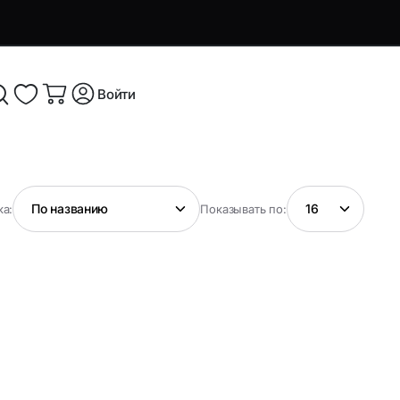
Войти
я и
Аксессуары и устройства для
а:
Показывать по:
смартфонов
Аксессуары для смартфонов и
оутбуков
гаджетов
Беспроводные ЗУ
ые
Кабели, переходники и ТВ-
компоненты