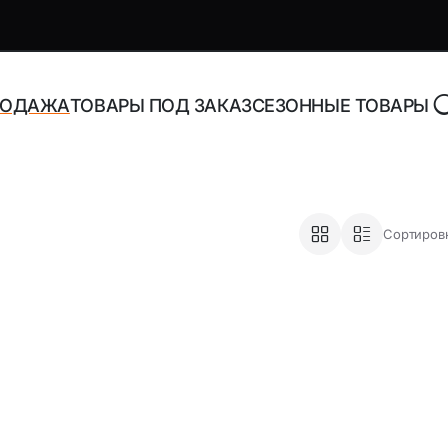
РОДАЖА
ТОВАРЫ ПОД ЗАКАЗ
СЕЗОННЫЕ ТОВАРЫ
роника и аксессуары
Адаптеры, блоки питани
Сортировк
зарядные устройства
торы Bluetooth
Адаптеры питания для н
Адаптеры питания
орегистраторы
универсальные
ника
Инструменты и расходн
материалы