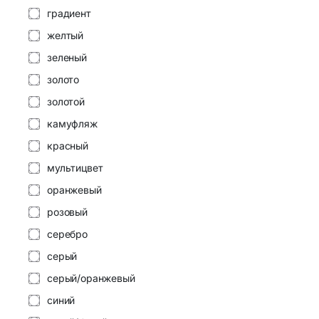
градиент
желтый
Аксессуа
Bluetooth-адаптеры
зеленый
Личная ги
Wi-Fi адаптеры и аксессуары
золото
золотой
Элементы питания и
камуфляж
аккумуляторы
красный
Аккумуляторы
мультицвет
18650/14500/16340/21700/26650
оранжевый
Аккумуляторы R3 и R6
розовый
серебро
серый
серый/оранжевый
синий