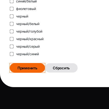
синий/белый
фиолетовый
черный
черный/белый
черный/голубой
черный/красный
черный/серый
черный/синий
Применить
Сбросить