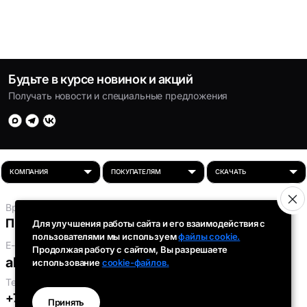
Будьте в курсе новинок и акций
Получать новости и специальные предложения
Время работы:
Пн-Пт: 8:00 - 16:30
Для улучшения работы сайта и его взаимодействия с
пользователями мы используем
файлы cookie.
E-mail:
Продолжая работу с сайтом, Вы разрешаете
absolut-tds@inbox.ru
использование
cookie-файлов.
Телефоны:
+7 (343) 301-91-93
,
+7 (912) 290-58-96
Принять