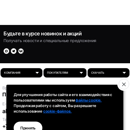
Будьте в курсе новинок и акций
Получать новости и специальные предложения
Время работы:
Пн-Пт: 8:00 - 16:30
Для улучшения работы сайта и его взаимодействия с
пользователями мы используем
файлы cookie.
E-mail:
Продолжая работу с сайтом, Вы разрешаете
absolut-tds@inbox.ru
использование
cookie-файлов.
Телефоны:
+7 (343) 301-91-93
,
+7 (912) 290-58-96
Принять