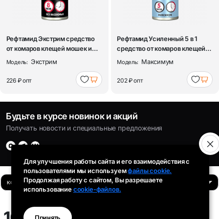
Рефтамид Экстрим средство
Рефтамид Усиленный 5 в 1
от комаров клещей мошек и
средство от комаров клещей
других н...
мошек и ...
Экстрим
Максимум
Модель:
Модель:
226 ₽
опт
202 ₽
опт
Будьте в курсе новинок и акций
Получать новости и специальные предложения
Для улучшения работы сайта и его взаимодействия с
пользователями мы используем
файлы cookie.
Продолжая работу с сайтом, Вы разрешаете
использование
cookie-файлов.
Время работы:
103 ₽
Принять
Пн-Пт: 8:00 - 16:30