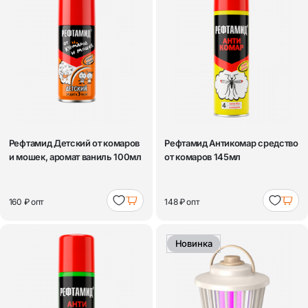
Рефтамид Детский от комаров
Рефтамид Антикомар средство
и мошек, аромат ваниль 100мл
от комаров 145мл
160 ₽
опт
148 ₽
опт
Новинка