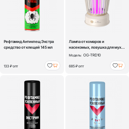
Рефтамид Антиклещ Экстра
Лампа от комаров и
средство от клещей 145 мл
насекомых, ловушка для мух,
комаров, анти...
OG-TRD10
Модель:
133 ₽
опт
685 ₽
опт