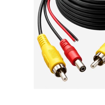
ТВ-антенны
Акустика 
Усилители антенные SWA
Колонки 
Канцелярские товары
Наушники
Коврики для резки
Беспрово
Магнитные доски
Микрофон
Свет и освещение
Системы 
безопасн
LED контроллеры для
PoE-перех
светодиодных лент
Аксессуа
Аквариумные лампы
сигнализа
Товары дл
Товары для ПК