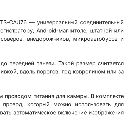
Устройства и аксессуары для ТВ
ателя
Медиа плееры и Wi-Fi адаптеры
S TS-CAU76 — универсальный соединительный
для ТВ
гистратору, Android-магнитоле, штатной или
Универсальные пульты ДУ
ссоверов, внедорожников, микроавтобусов и
до передней панели. Такой размер считается
ивкой, вдоль порогов, под ковролином или за
м проводом питания для камеры. В комплекте
 провод, который можно использовать для
овать автоматическое включение изображения