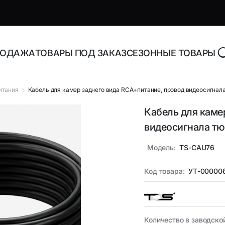
РОДАЖА
ТОВАРЫ ПОД ЗАКАЗ
СЕЗОННЫЕ ТОВАРЫ
итания
Кабель для камер заднего вида RCA+питание, провод видеосигна
Кабель для каме
роника и аксессуары
Адаптеры, блоки питани
видеосигнала тю
зарядные устройства
Модель:
TS-CAU76
торы Bluetooth
Адаптеры питания для н
Адаптеры питания
орегистраторы
Код товара:
УТ-00000
универсальные
ника
Инструменты и расходн
материалы
Количество в заводско