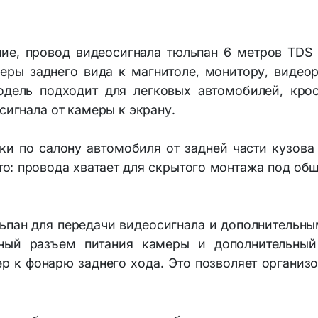
Аптечки тактические
ры и комплектующие
Наборы юного исследов
ние, провод видеосигнала тюльпан 6 метров TD
гиена и уход
ры заднего вида к магнитоле, монитору, видеоре
дель подходит для легковых автомобилей, кро
сигнала от камеры к экрану.
ки по салону автомобиля от задней части кузова 
о: провода хватает для скрытого монтажа под обш
пан для передачи видеосигнала и дополнительны
ный разъем питания камеры и дополнительный
р к фонарю заднего хода. Это позволяет организ