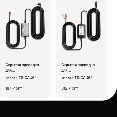
Скрытая проводка
Скрытая проводка
для
для
видеорегистраторов,
видеорегистраторов,
TS-CAU64
TS-CAU66
Модель:
Модель:
установочный
установочный
кабель...
кабель...
187 ₽
опт
312 ₽
опт