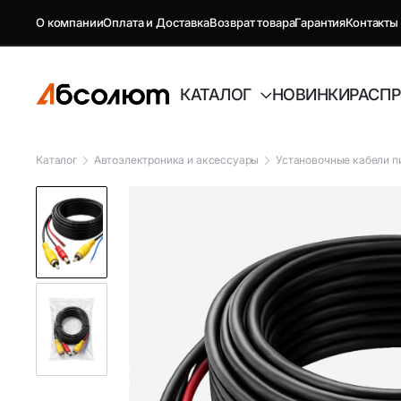
О компании
Оплата и Доставка
Возврат товара
Гарантия
Контакты
КАТАЛОГ
НОВИНКИ
РАСП
Каталог
Автоэлектроника и аксессуары
Установочные кабели п
GSM репитеры, антенны и
Автоэлект
комплектующие
Антенны GSM
FM-модуля
Комплектующие GSM
Автовиде
Антенны и усилители для ТВ
Аудиотех