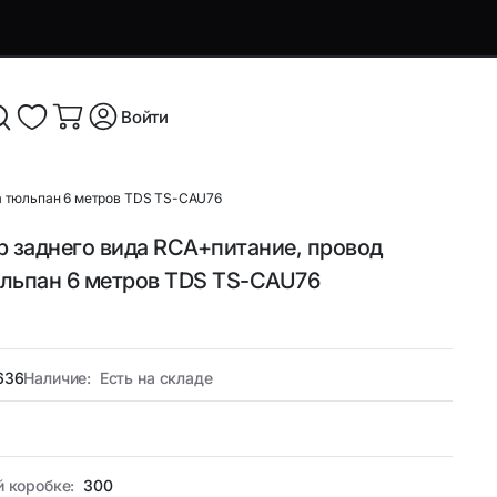
Войти
ла тюльпан 6 метров TDS TS-CAU76
р заднего вида RCA+питание, провод
я и
Аксессуары и устройства для
льпан 6 метров TDS TS-CAU76
смартфонов
Аксессуары для смартфонов и
оутбуков
гаджетов
636
Наличие:
Есть на складе
Беспроводные ЗУ
ые
Кабели, переходники и ТВ-
компоненты
й коробке:
300