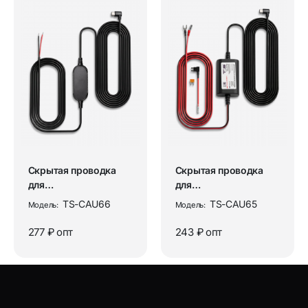
Скрытая проводка
Скрытая проводка
для
для
видеорегистраторов,
видеорегистраторов,
TS-CAU66
TS-CAU65
Модель:
Модель:
установочный
установочный
кабель...
кабель...
277 ₽
опт
243 ₽
опт