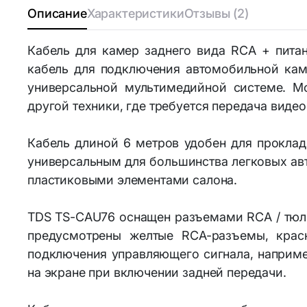
Описание
Характеристики
Отзывы (2)
Аксессуа
Bluetooth-адаптеры
Кабель для камер заднего вида RCA + пита
Личная ги
кабель для подключения автомобильной каме
Wi-Fi адаптеры и аксессуары
универсальной мультимедийной системе. Мо
другой техники, где требуется передача видео
Элементы питания и
аккумуляторы
Кабель длиной 6 метров удобен для проклад
Аккумуляторы
универсальным для большинства легковых авт
18650/14500/16340/21700/26650
пластиковыми элементами салона.
Аккумуляторы R3 и R6
TDS TS-CAU76 оснащен разъемами RCA / тюль
предусмотрены желтые RCA-разъемы, крас
подключения управляющего сигнала, наприме
на экране при включении задней передачи.