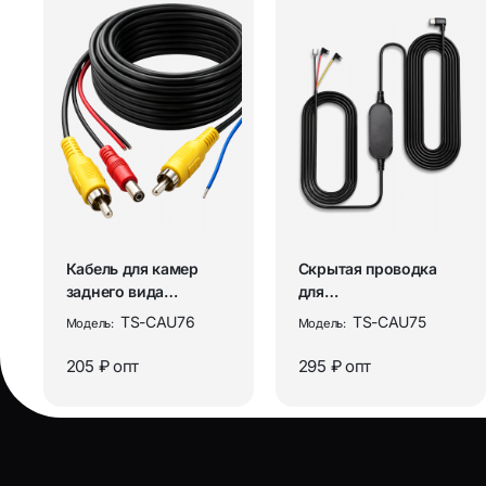
Кабель для камер
Скрытая проводка
заднего вида
для
RCA+питание, провод
видеорегистраторов,
TS-CAU76
TS-CAU75
Модель:
Модель:
видеосигна...
установочный
кабель...
205 ₽
опт
295 ₽
опт